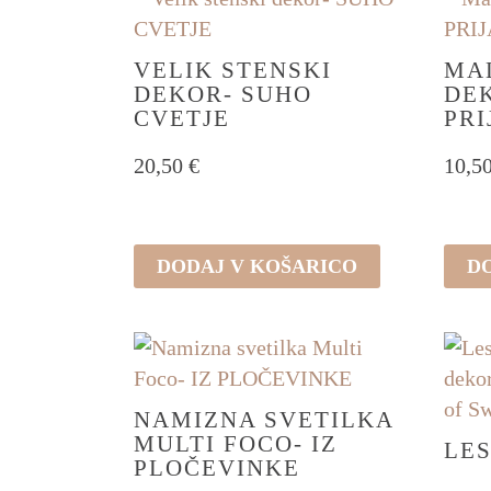
več
različ
Možn
VELIK STENSKI
MAL
DEKOR- SUHO
DEK
lahk
CVETJE
PRI
izber
na
20,50
€
10,5
stran
izdel
DODAJ V KOŠARICO
D
NAMIZNA SVETILKA
MULTI FOCO- IZ
LES
PLOČEVINKE