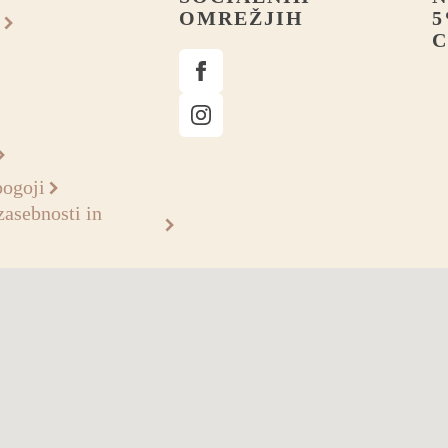
OMREŽJIH
5
C
pogoji
zasebnosti in