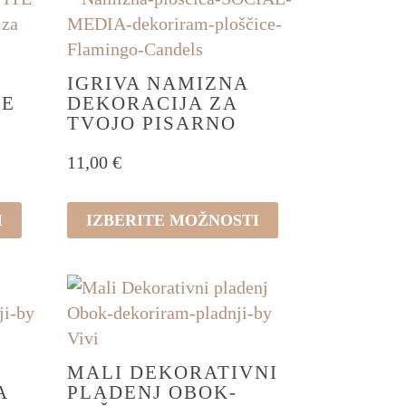
–
IGRIVA NAMIZNA
NE
DEKORACIJA ZA
TVOJO PISARNO
11,00
€
Ta
I
IZBERITE MOŽNOSTI
izdelek
ima
več
različic.
Možnosti
lahko
MALI DEKORATIVNI
A
PLADENJ OBOK-
izberete