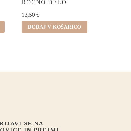
ROČNO DELO
na
strani
13,50
€
izdelka
DODAJ V KOŠARICO
RIJAVI SE NA
OVICE IN PREJMI