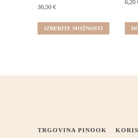
6,20
30,50
€
Ta
IZBERITE MOŽNOSTI
D
izdelek
ima
več
različic.
Možnosti
lahko
izberete
na
strani
izdelka
TRGOVINA PINOOK
KORI