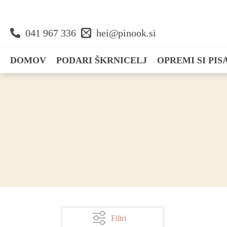
041 967 336
hei@pinook.si
DOMOV
PODARI ŠKRNICELJ
OPREMI SI PI
Darila
Zapišem
Voščilnice
Dekoriram
Organiziram
Filtri