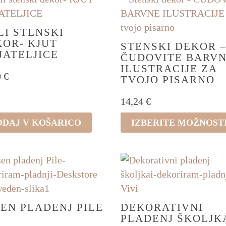
ic.
osti
I STENSKI
OR- KJUT
o
STENSKI DEKOR 
JATELJICE
ČUDOVITE BARV
ete
ILUSTRACIJE ZA
0
€
TVOJO PISARNO
i
ka
14,24
€
Ta
ODAJ V KOŠARICO
IZBERITE MOŽNOST
izdelek
ima
več
različic.
Možnosti
lahko
EN PLADENJ PILE
DEKORATIVNI
PLADENJ ŠKOLJK
izberete