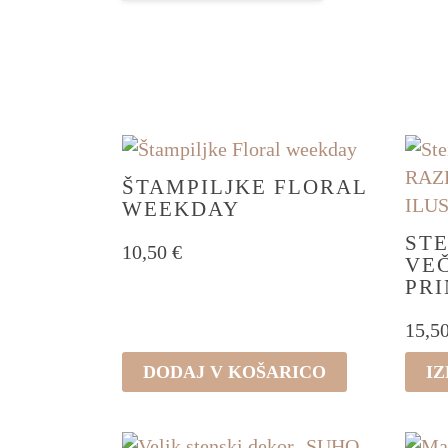
BARVE
VZORCI
ŠTAMPILJKE FLORAL
WEEKDAY
STE
10,50
€
VEČ
PRI
15,5
Ta
DODAJ V KOŠARICO
IZ
izdel
ima