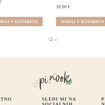
€
na
10,90
€
strani
izdelka
ODAJ V KOŠARICO
DODAJ V KOŠARICO
1
2
→
STNO
SLEDI MI NA
P
SOCIALNIH
N