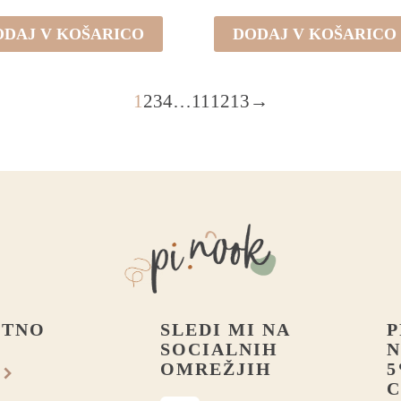
ODAJ V KOŠARICO
DODAJ V KOŠARICO
1
2
3
4
…
11
12
13
→
STNO
SLEDI MI NA
P
SOCIALNIH
N
OMREŽJIH
5
C