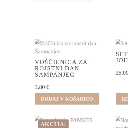
KATEGORIJE
BARVE
VZO
SET
JO
VOŠČILNICA ZA
ROJSTNI DAN
25,0
ŠAMPANJEC
3,80
€
Ta
DODAJ V KOŠARICO
IZ
izdel
ima
več
AKCIJA!