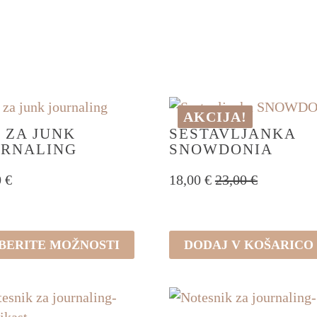
RCI
NAPIS
OBLIKA
VONJ
AKCIJA!
 ZA JUNK
SESTAVLJANKA
URNALING
SNOWDONIA
0
€
18,00
€
23,00
€
Izvirna
Trenutna
cena
cena
je
je:
bila:
18,00 €.
BERITE MOŽNOSTI
DODAJ V KOŠARICO
23,00 €.
ek