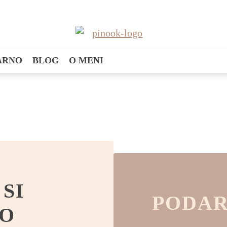
SARNO
BLOG
O MENI
SI
PODAR
NO