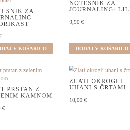
ic.
NOTESNIK ZA
JOURNALING- LIL
osti
ESNIK ZA
URNALING-
o
9,90
€
DRIKAST
ete
€
i
ODAJ V KOŠARICO
DODAJ V KOŠARICO
ka
ZLATI OKROGLI
UHANI S ČRTAMI
T PRSTAN Z
LENIM KAMNOM
10,00
€
0
€