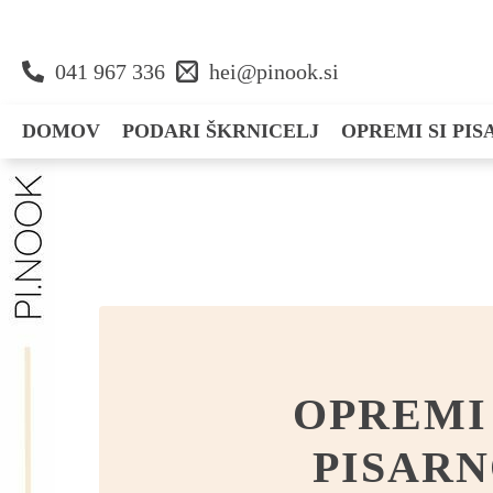
041 967 336
hei@pinook.si
DOMOV
PODARI ŠKRNICELJ
OPREMI SI PI
Darila
Zapišem
Voščilnice
Dekoriram
Organiziram
OPREMI 
PISAR