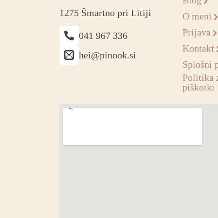
Blog
1275 Šmartno pri Litiji
O meni
Prijava
041 967 336
Kontakt
hei@pinook.si
Splošni 
Politika 
piškotki