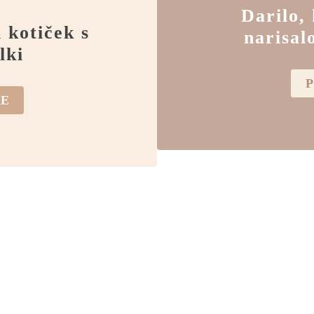
Darilo,
 kotiček s
narisal
lki
P
KE