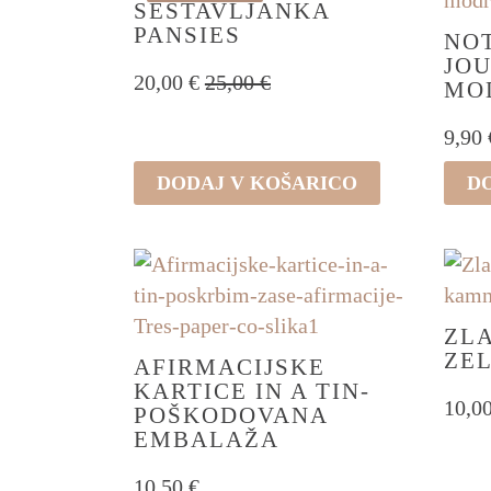
različ
SESTAVLJANKA
PANSIES
Možn
NOT
JO
lahk
20,00
€
25,00
€
MO
Izvirna
Trenutna
izber
cena
cena
na
9,90
je
je:
stran
bila:
20,00 €.
DODAJ V KOŠARICO
D
izdel
25,00 €.
ZLA
ZE
AFIRMACIJSKE
KARTICE IN A TIN-
10,0
POŠKODOVANA
EMBALAŽA
10,50
€