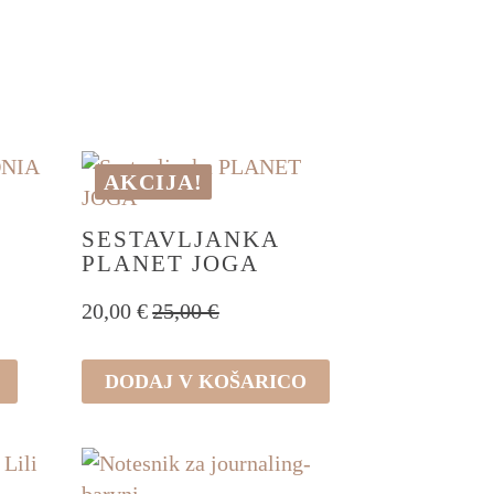
AKCIJA!
SESTAVLJANKA
PLANET JOGA
20,00
€
25,00
€
Izvirna
Trenutna
cena
cena
je
je:
DODAJ V KOŠARICO
bila:
20,00 €.
25,00 €.