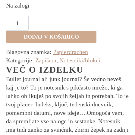
Na zalogi
Notesnik
za
journaling-
modrikast
DODAJ V KOŠARICO
količina
Blagovna znamka:
Papierdrachen
Kategorije:
Zapišem
,
Notesniki/blokci
VEČ O IZDELKU
Bullet journal ali junk journal? Še vedno neveš
kaj je to? To je notesnik s pikčasto mrežo, ki ga
lahko oblikuješ po svojih željah in potrebah. To je
tvoj planer. Indeks, ključ, tedenski dnevnik,
pomembni datumi, nove ideje….Omogoča vam,
da spremljate vse naloge in sestanke. Notesnik
ima tudi zanko za svinčnik, zbirni žepek na zadnji