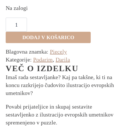
Na zalogi
Sestavljanka
PLANET
JOGA
količina
DODAJ V KOŠARICO
Blagovna znamka:
Piecely
Kategorije:
Podarim
,
Darila
VEČ O IZDELKU
Imaš rada sestavljanke? Kaj pa takšne, ki ti na
koncu razkrijejo čudovito ilustracijo evropskih
umetnikov?
Povabi prijateljice in skupaj sestavite
sestavljenko z ilustracijo evropskih umetnikov
spremenjeno v puzzle.