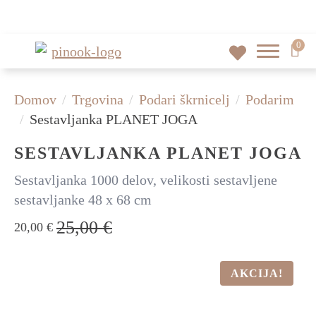
0
Domov
Trgovina
Podari škrnicelj
Podarim
Sestavljanka PLANET JOGA
SESTAVLJANKA PLANET JOGA
Sestavljanka 1000 delov, velikosti sestavljene
sestavljanke 48 x 68 cm
25,00
€
20,00
€
IZVIRNA
TRENUTNA
CENA
CENA
JE
JE:
BILA:
20,00 €.
AKCIJA!
25,00 €.