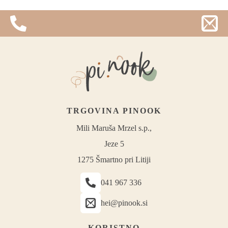
TRGOVINA PINOOK
Mili Maruša Mrzel s.p.,
Jeze 5
1275 Šmartno pri Litiji
041 967 336
hei@pinook.si
KORISTNO