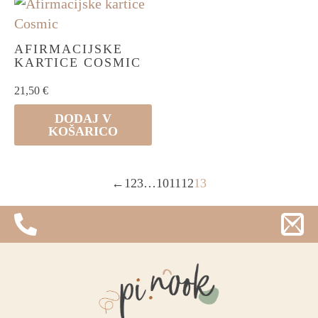
AFIRMACIJSKE
KARTICE COSMIC
21,50
€
DODAJ V
KOŠARICO
←
1
2
3
…
10
11
12
13