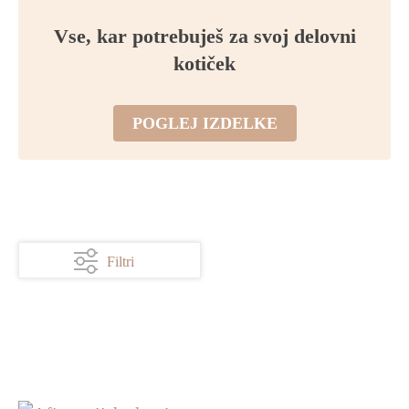
Vse, kar potrebuješ za svoj delovni
kotiček
POGLEJ IZDELKE
Filtri
KATEGORIJE
BARVE
VZORCI
NAPIS
OBLIKA
VONJ