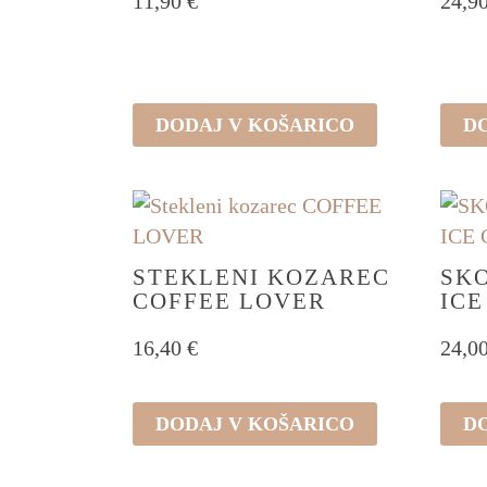
11,90
€
24,9
DODAJ V KOŠARICO
D
STEKLENI KOZAREC
SK
COFFEE LOVER
IC
16,40
€
24,0
DODAJ V KOŠARICO
D