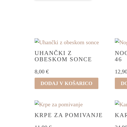
VZORCI
NAPIS
OBL
UHANČKI Z
NOG
OBESKOM SONCE
46
8,00
€
12,9
DODAJ V KOŠARICO
D
KRPE ZA POMIVANJE
KA