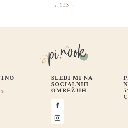
←
1
2
3
→
STNO
SLEDI MI NA
P
SOCIALNIH
N
OMREŽJIH
5
C