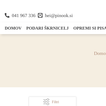
041 967 336
hei@pinook.si
DOMOV
PODARI ŠKRNICELJ
OPREMI SI PI
Darila
Zapišem
Domo
Voščilnice
Dekoriram
Organiziram
Filtri