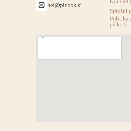
Kontakt
hei@pinook.si
Splošni 
Politika 
piškotki