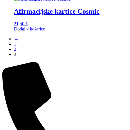
Afirmacijske kartice Cosmic
21,50
€
Dodaj v košarico
←
1
2
3