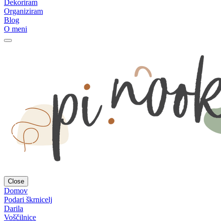
Dekoriram
Organiziram
Blog
O meni
Close
Domov
Podari škrnicelj
Darila
Voščilnice