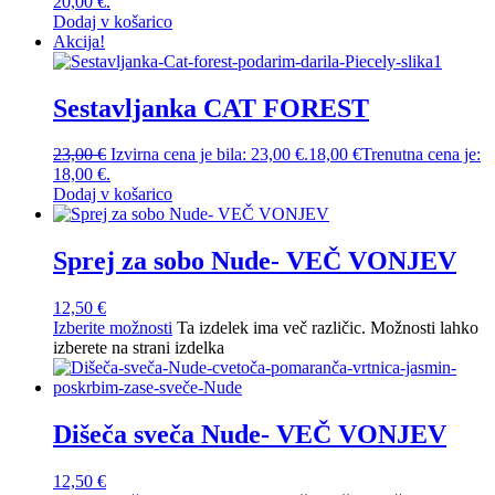
20,00 €.
Dodaj v košarico
Akcija!
Sestavljanka CAT FOREST
23,00
€
Izvirna cena je bila: 23,00 €.
18,00
€
Trenutna cena je:
18,00 €.
Dodaj v košarico
Sprej za sobo Nude- VEČ VONJEV
12,50
€
Izberite možnosti
Ta izdelek ima več različic. Možnosti lahko
izberete na strani izdelka
Dišeča sveča Nude- VEČ VONJEV
12,50
€