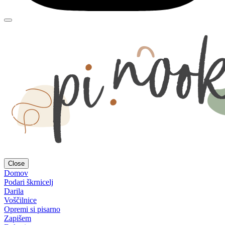
Close
Domov
Podari škrnicelj
Darila
Voščilnice
Opremi si pisarno
Zapišem