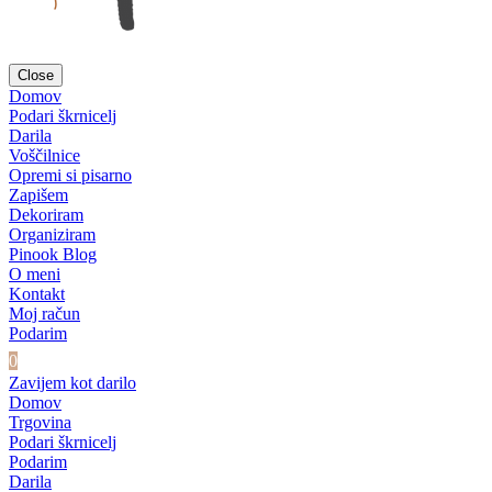
Close
Domov
Podari škrnicelj
Darila
Voščilnice
Opremi si pisarno
Zapišem
Dekoriram
Organiziram
Pinook Blog
O meni
Kontakt
Moj račun
Podarim
0
Zavijem kot darilo
Domov
Trgovina
Podari škrnicelj
Podarim
Darila