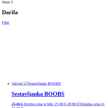
Stran 3
Darila
Filtri
Aktivni filtri
Vzorci
Napis
Oblika
Vonj
Akcija!
Sestavljanka BOOBS
25,00
€
Izvirna cena je bila: 25,00 €.
20,00
€
Trenutna cena je: