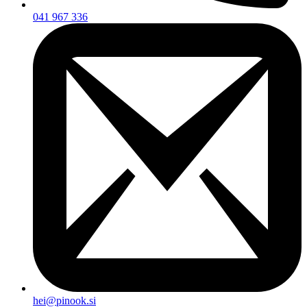
041 967 336
hei@pinook.si