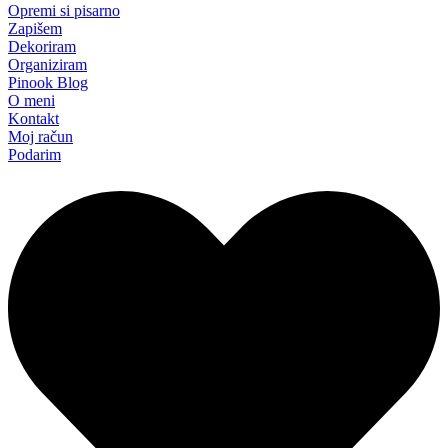
Opremi si pisarno
Zapišem
Dekoriram
Organiziram
Pinook Blog
O meni
Kontakt
Moj račun
Podarim