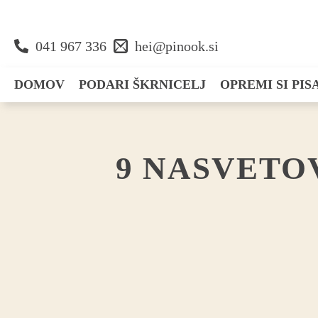
041 967 336
hei@pinook.si
DOMOV
PODARI ŠKRNICELJ
OPREMI SI PI
Darila
Zapišem
9 NASVETO
Voščilnice
Dekoriram
Organiziram