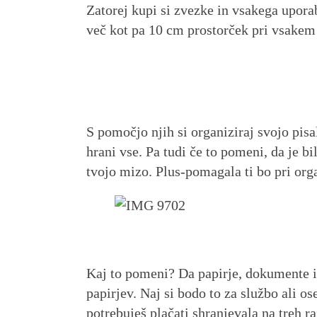
Zatorej kupi si zvezke in vsakega uporabi
več kot pa 10 cm prostorček pri vsakem
S pomočjo njih si organiziraj svojo pisa
hrani vse. Pa tudi če to pomeni, da je b
tvojo mizo. Plus-pomagala ti bo pri orga
Kaj to pomeni? Da papirje, dokumente in 
papirjev. Naj si bodo to za službo ali os
potrebuješ plačati shranjevala na treh r