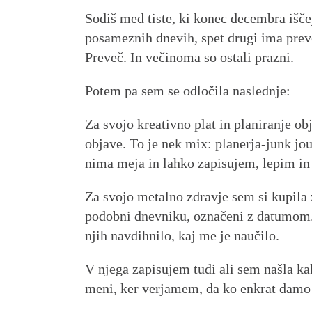
Sodiš med tiste, ki konec decembra išče
posameznih dnevih, spet drugi ima preve
Preveč. In večinoma so ostali prazni.
Potem pa sem se odločila naslednje:
Za svojo kreativno plat in planiranje o
objave. To je nek mix: planerja-junk jo
nima meja in lahko zapisujem, lepim in
Za svojo metalno zdravje sem si kupila 
podobni dnevniku, označeni z datumom. 
njih navdihnilo, kaj me je naučilo.
V njega zapisujem tudi ali sem našla ka
meni, ker verjamem, da ko enkrat damo 