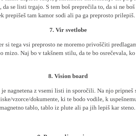
da se listi trgajo. S tem boš preprečila to, da si ne boš
k prepišeš tam kamor sodi ali pa ga preprosto prilepiš.
7. Vir svetlobe
 si tega vsi preprosto ne moremo privoščiti predlagam, d
no mizo. Naj bo v takšnem stilu, da te bo osrečevala, ko
8. Vision board
je nagnetena z vsemi listi in sporočili. Na njo pripneš st
apiske/vzorce/dokumente, ki te bodo vodile, k uspešnem
magnetno tablo, tablo iz plute ali pa jih lepiš kar steno.