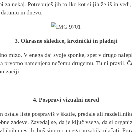
 za nekaj. Potrebuješ jih toliko kot si jih želiš in vedi
 datumu in dnevu.
3. Okrasne skledice, krožnički in pladnji
lno mizo. V enega daj svoje sponke, spet v drugo nalepke
ila prvotno namenjena nečemu drugemu. Tu ni pravil. Če 
nizaciji.
4. Pospravi vizualni nered
ostale liste pospraviš v škatle, predale ali razdelilnike
ebne zadeve. Zavedaj se, da je ključ vsega, da si organiz
azličnih mestih, boš sigurno enega pozabila plačati. Pra