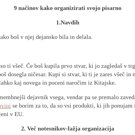
9 načinov kako organizirati svojo pisarno
1.Navdih
ako boš v njej dejansko bila in delala.
so ti všeč. Če boš kupila prvo stvar, ki jo zagledaš v t
š dosegla ničesar. Kupi si stvar, ki ti je zares všeč in 
j lahko kaj novega in poceni naročim iz Kitajske.
omembnejši dejavnik vsega, vendar pa se premalo zave
ovini
se borim za to, da so vsi produkti, ki jih ponujam
ejeni v EU.
2. Več notesnikov-lažja organizacija