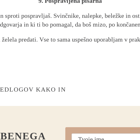
9. Pospravljena pisarna
n sproti pospravljaš. Svinčnike, nalepke, beležke in ost
 odgovarja in ki ti bo pomagal, da boš mizo, po končane
h želela predati. Vse to sama uspešno uporabljam v praks
PREDLOGOV KAKO IN
OBENEGA
Tvoje