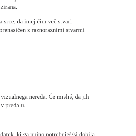
izirana.
a srce, da imej čim več stvari
l prenasičen z raznoraznimi stvarmi
vizualnega nereda. Če misliš, da jih
 v predalu.
atek, ki ga nujno potrebuješ/si dobila