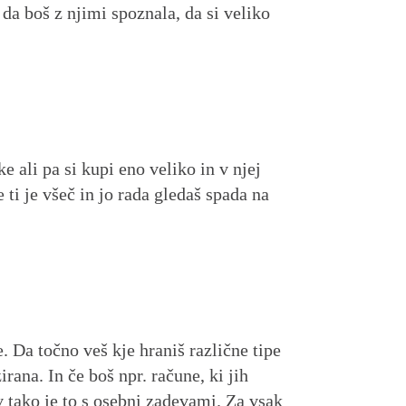
, da boš z njimi spoznala, da si veliko
 ali pa si kupi eno veliko in v njej
ti je všeč in jo rada gledaš spada na
. Da točno veš kje hraniš različne tipe
irana. In če boš npr. račune, ki jih
v tako je to s osebni zadevami. Za vsak