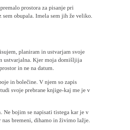
 premalo prostora za pisanje pri
z sem obupala. Imela sem jih že veliko.
pisujem, planiram in ustvarjam svoje
m ustvarjalna. Kjer moja domišljija
prostor in ne na datum.
boje in bolečine. V njem so zapis
udi svoje prebrane knjige-kaj me je v
 Ne bojim se napisati tistega kar je v
 nas bremeni, dihamo in živimo lažje.