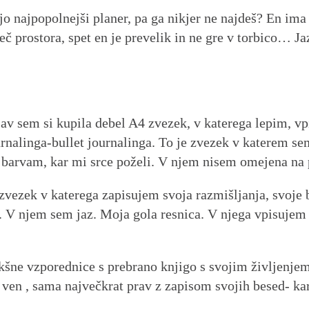
jo najpopolnejši planer, pa ga nikjer ne najdeš? En ima
č prostora, spet en je prevelik in ne gre v torbico… Ja
bjav sem si kupila debel A4 zvezek, v katerega lepim, v
urnalinga-bullet journalinga. To je zvezek v katerem se
 barvam, kar mi srce poželi. V njem nisem omejena na 
zvezek v katerega zapisujem svoja razmišljanja, svoje 
V njem sem jaz. Moja gola resnica. V njega vpisujem t
kšne vzporednice s prebrano knjigo s svojim življenjem.
ven , sama največkrat prav z zapisom svojih besed- kar