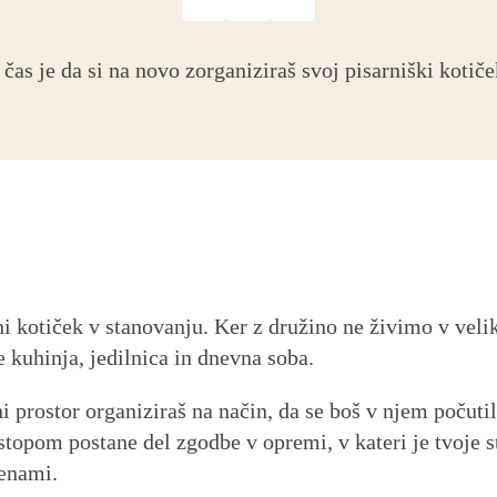
 čas je da si na novo zorganiziraš svoj pisarniški kotiče
i kotiček v stanovanju. Ker z družino ne živimo v veli
e kuhinja, jedilnica in dnevna soba.
i prostor organiziraš na način, da se boš v njem počuti
istopom postane del zgodbe v opremi, v kateri je tvoje
tenami.