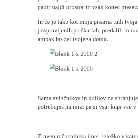
papir najdi prostor in vsak konec meseca
In če je tako kot moja pisarna tudi tvoj
pospravljenih po škatlah, predalih in ra
ampak bo del tvojega doma.
Sama svinčnikov in kulijev ne shranjuje
potrebuješ na mizi pa si vsaj kupi vse v 
Zraven računalnika imej beležko v kater