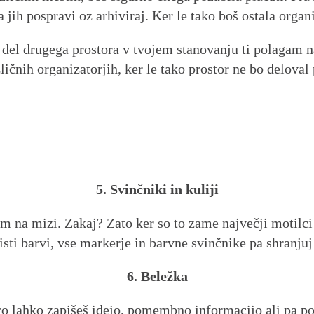
 jih pospravi oz arhiviraj. Ker le tako boš ostala organ
a del drugega prostora v tvojem stanovanju ti polagam n
zličnih organizatorjih, ker le tako prostor ne bo delova
5. Svinčniki in kuliji
m na mizi. Zakaj? Zato ker so to zame največji motilci 
isti barvi, vse markerje in barvne svinčnike pa shranjuj
6. Beležka
o lahko zapišeš idejo, pomembno informacijo ali pa pod